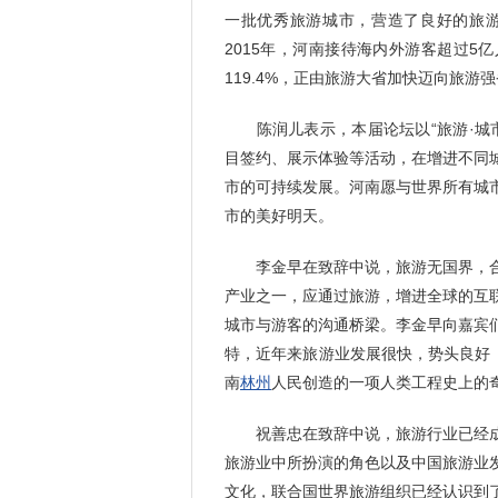
一批优秀旅游城市，营造了良好的旅
2015年，河南接待海内外游客超过5亿人
119.4%，正由旅游大省加快迈向旅游
陈润儿表示，本届论坛以“旅游·城市
目签约、展示体验等活动，在增进不同
市的可持续发展。河南愿与世界所有城
市的美好明天。
李金早在致辞中说，旅游无国界，合
产业之一，应通过旅游，增进全球的互
城市与游客的沟通桥梁。李金早向嘉宾
特，近年来旅游业发展很快，势头良好
南
林州
人民创造的一项人类工程史上的
祝善忠在致辞中说，旅游行业已经成
旅游业中所扮演的角色以及中国旅游业
文化，联合国世界旅游组织已经认识到