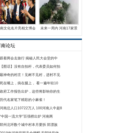
南文化名片亮相文博会
未来一周内 河南17家景
副省长张广智叮嘱
点免门票或门票半价
河南论坛
跟着两会去旅行 揭秘人民大会堂的中
【图话】没有自拍杆，代表委员如何拍
最神奇的村庄！见树不见村，进村不见
死在嘴上，病在腿上， 看一遍年轻10
政府工作报告出炉，这些将影响你的生
历代名家笔下精彩的小麻雀！
河南总人口10722万人 100河南人中超8
“中国一流大学”百强榜出炉 河南两
郑州北环数个城中村本月要拆 郑漂族