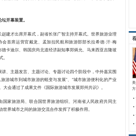
坛开幕装置。
赵建才出席开幕式，副省长张广智主持开幕式。世界旅游业理
协会首席运营官戴龙、孟加拉民航和旅游部部长拉希德·汗·梅
阿布德卡迪尔、韩国庆尚北道经济副知事郑炳允、马来西亚吉隆坡
式。
讲、主题发言、主题讨论、专题讨论四个阶段中，中外嘉宾围
“从旅游城市到城市旅游的蜕变与发展”、“城市旅游便利化的产业
美
享。大会通过了成果文件《国际旅游城市发展郑州共识》。
方
由国家旅游局、联合国世界旅游组织、河南省人民政府共同主
推动世界城市之间的旅游交流合作发挥了积极作用。