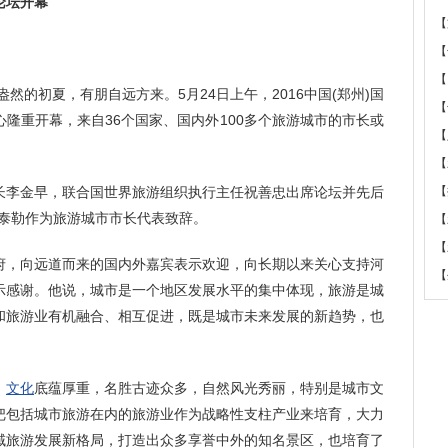
论坛开幕
【
【
【
机盎然的初夏，有朋自远方来。5月24日上午，2016中国(郑州)国
【
隆重开幕，来自36个国家、国内外100多个旅游城市的市长或
【
【
李金早，联合国世界旅游组织执行主任祝善忠出席论坛并先后
【
·泰勒作为旅游城市市长代表致辞。
【
【
，向远道而来的国内外嘉宾表示欢迎，向长期以来关心支持河
【
示感谢。他说，城市是一个地区发展水平的集中体现，旅游是城
和旅游业有机融合、相互促进，既是城市未来发展的新趋势，也
，
文化
底蕴厚重，名胜古迹众多，自然风光秀丽，特别是城市文
把包括城市旅游在内的旅游业作为战略性支柱产业来培育，大力
域旅游发展新格局，打造出众多享誉中外的知名景区，也培育了