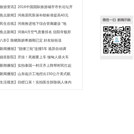
旅游资讯
】
2016中国国际旅游城市市长论坛开
焦点新闻
】
河南居民医保补助标准提高40元
民生在线
】
河南推进地下综合管廊建设 “地
焦点新闻
】
河南4月空气质量排名 信阳夺魁郑
八卦
】
陈晓陈妍希婚期已定 好友纷纷送
新闻播报
】
“脱缰三轮”连撞5车 诡异自动调
搞笑影院
】
开挂！死都要上车 缅甸人搭火车
新闻播报
】
实拍泰国一村庄齐上阵帮村民扛起
新闻播报
】
山东临沂工地挖出150公斤美式航
生活视觉
】
目瞪口呆！实拍医生拆除病人体内