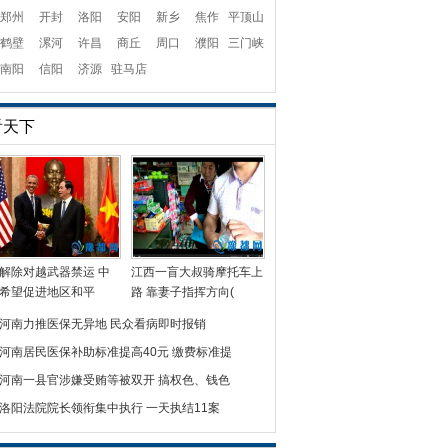
郑州
开封
洛阳
安阳
新乡
焦作
平顶山
鹤壁
漯河
许昌
商丘
周口
濮阳
三门峡
南阳
信阳
济源
驻马店
看天下
解除对越武器禁运 中
江西一盲大叔骑摩托车上
希望促进地区和平
路 靠妻子指挥方向(
河南力推医保无异地 民众看病即时报销
河南居民医保补助标准提高40元 缴费标准提
河南一县官涉嫌受贿等被双开 搞权色、钱色
洛阳法院院长领衔集中执行 一天执结11案