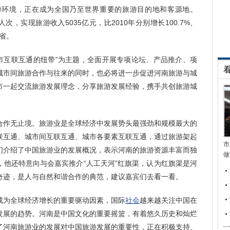
游环境，正在成为全国乃至世界重要的旅游目的地和客源地。
次，实现旅游收入5035亿元，比2010年分别增长100.7%、
强省。
互联互通的纽带”为主题，全面开展专项论坛、产品推介、项
城市间旅游合作与往来的同时，也必将进一步促进河南旅游与城
市一起交流旅游发展理念，分享旅游发展经验，携手共创旅游城
作无止境。旅游业是全球经济中发展势头最强劲和规模最大的
联互通、城市间互联互通、城市各要素互联互通，通过旅游架起
市
们介绍了中国旅游业的发展概况，表示河南的旅游资源丰富而独
做
，他还特意向与会嘉宾推介“人工天河”红旗渠，认为红旗渠是河
奇迹，是人与自然和谐合作的典范，建议嘉宾们去看一看。
为全球经济增长的重要驱动因素，国际
社会
越来越关注中国在
发展的趋势。河南是中国文化的重要摇篮，有着悠久历史和灿烂
了河南旅游业的发展对中国旅游发展的重要性，正在积极支持、