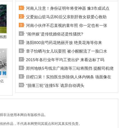
河南人注意！身份证明年将变神器 豫3市成试点
父爱如山驻马店80后父亲割肝救女获爱心救助
河南小伙伴不忍直视的童年照 你一定也有一张
“闹伴娘”是传统婚俗还是性骚扰?
线图
洛阳800亩芍药花艳丽开放 绝美花海等你来
章子怡晒与女儿玩耍照 被小醒醒流了一脸口水
2015年各行业年平均工资出炉 来看达标了吗
郑州地铁5号线京广南路等三站将围挡 提醒司机绕
目瞪口呆！实拍医生拆除病人体内钢条 场面像在
7亿
“脱缰三轮”连撞5车 诡异自动调头
不得非法使用本网自有版权作品。
上传的作品，不代表本网赞同其观点和对其真实性负责。