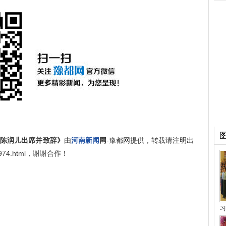
 陈润儿出席并致辞》
由
河南新闻
网
-豫都网提供，转载请注明出
/400974.html，谢谢合作！
习