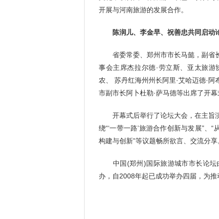
开展与河南旅游的发展合作。
陈润儿、李金早、祝善忠共同启动论
省委常委、郑州市市长马懿，副省长
事会主席杰拉尔德·劳立斯、亚太旅游
农、 苏丹红海州州长阿里·艾哈迈德·
市副市长阿卜杜勒·萨马德等出席了开幕
开幕式后举行了论坛大会，在主旨演
绕“‘一带一路’旅游合作创新与发展”、
构建与创新”等议题畅所欲言、交流分
中国(郑州)国际旅游城市市长论坛
办，自2008年起已成功举办四届，为