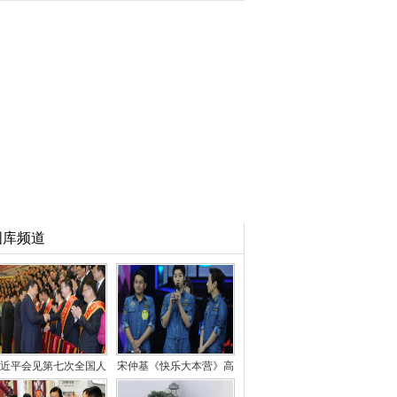
图库频道
近平会见第七次全国人
宋仲基《快乐大本营》高
民防空会议代表
清现场照 老公花式