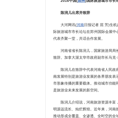
2016中国(
郑州
)国际旅游城市市长
陈润儿出席并致辞
大河网讯(
河南
日报记者 屈 芳)生
际旅游城市市长论坛在郑州国际会展中心
代表齐聚一堂，共话合作发展。
河南省省长陈润儿，国家旅游局局长
致辞。加拿大渥太华市政府副市长马克
陈润儿在致辞中代表河南省人民政府
南发展特别是旅游业发展的各界朋友表
市形象传播的重要载体。推动城市功能
是旅游业未来发展的新空间。
陈润儿介绍说，河南旅游资源丰富
明源远流长、灿烂辉煌。近年来，河南
推动形成全覆盖、全渗透、全时空的全